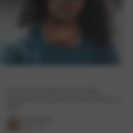
Construcciones y Reformas García: confiables,
profesionales y perfeccionistas. ¡Impresionado con su
trabajo!
Pedro Martínez
Ingeniero civil