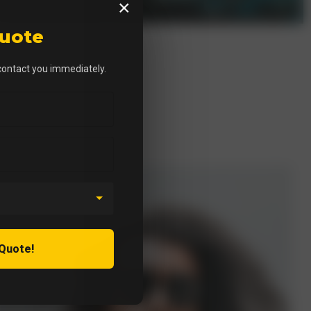
×
Quote
 contact you immediately.
s en Madrid.
 Quote!