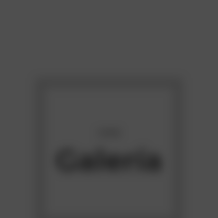
E
ABOUT
SERVICES
PRICING PLANS
CON
HOME
Galería