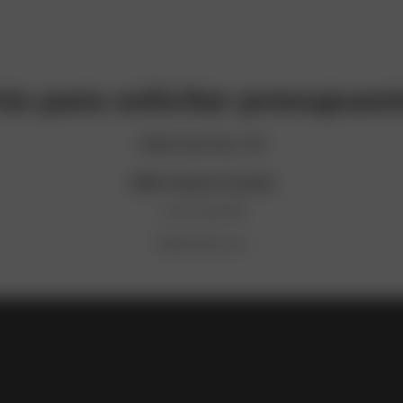
to para solicitar presupues
Calle Gran Vía, 123
28001 Madrid, España
+34 123 456 789
hi@example.com