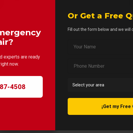
Or Get a Free 
Fill out the form below and we will
mergency
lientes
ir?
ed experts are ready
r sobre nuestros servicios de construcción y reformas integrale
right now.
687-4508
¡Get my Free
ruida por Construcciones y
expectativas.