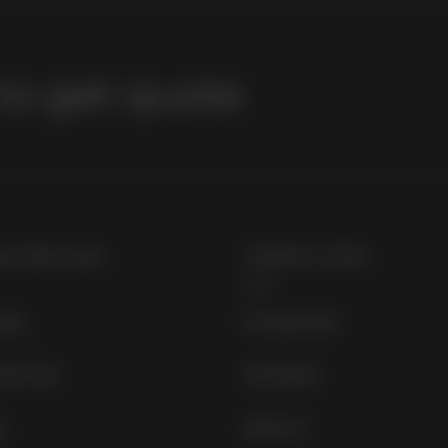
to get quote
r Services
Useful Links
ing
Pricing Plans
 Services
Get Quote
y
About Us