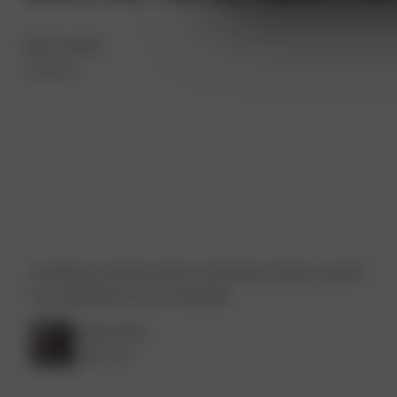
María López
Arquitecta
Contraté a Construcciones y Reformas García y quedé
muy satisfecho con el resultado.
Carlos Ruiz
Empresario