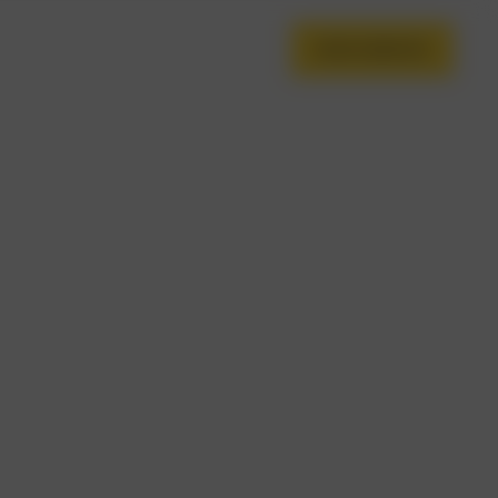
TACT US
Call:
832 687 4508
BOOK SERVICE